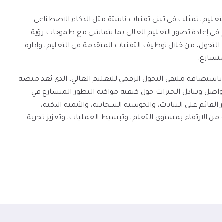
ليم، تمثلت في تبني تقنيات ناشئة مثل الذكاء الاصطناعي
ما ساهم في إعادة تصور التعليم العالي بما يتماشى مع طموحات رؤية
ة هذا التحول، من خلال توظيف التقنيات المتقدمة في التعليم، وإدارة
متسارع.
في هذا السياق، تفخر جامعة الأمير سلطان (PSU) بالتعاون مع IDC باستضافة ملتقى التحول الرقمي للتعليم العالي، الذي يُعد منصة
واصل وتبادل الخبرات حول كيفية مواكبة التطور المتسارع في
ائم على البيانات، والحوسبة السحابية، والأتمتة الذكية،
من الارتقاء بمستوى التعلم، وتبسيط العمليات، وتعزيز تجربة