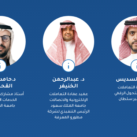
 السديس
د. عبدالرحمن
د.حامد
الخنيفر
القح
 التعاملات
التحول الرقمي
عميد عمادة التعاملات
أستاذ مشارك 
مير سلطان
الإلكترونية والاتصالات
الخدمات ال
جامعة الملك سعود
جامعة ال
الرئيس التنفيذي لشركة
مطورو المعرفة